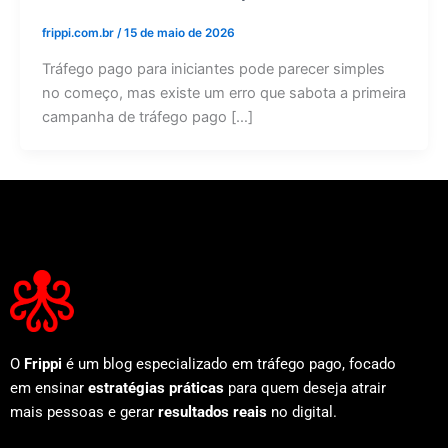
frippi.com.br
/
15 de maio de 2026
Tráfego pago para iniciantes pode parecer simples
no começo, mas existe um erro que sabota a primeira
campanha de tráfego pago […]
O
Frippi
é um blog especializado em tráfego pago, focado
em ensinar
estratégias práticas
para quem deseja atrair
mais pessoas e gerar
resultados reais
no digital.