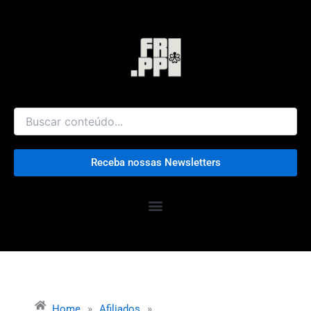
Ir
para
o
conteúdo
Receba nossas Newsletters
Home
»
Afiliados
»