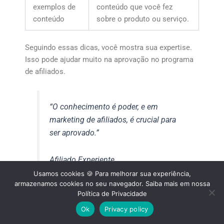
exemplos de
conteúdo que você fez
conteúdo
sobre o produto ou serviço.
Seguindo essas dicas, você mostra sua expertise.
Isso pode ajudar muito na aprovação no programa
de afiliados.
“O conhecimento é poder, e em
marketing de afiliados, é crucial para
ser aprovado.”
Afiliado Experiente
Usamos cookies 🍪 Para melhorar sua experiência,
armazenamos cookies no seu navegador. Saiba mais em nossa
Política de Privacidade
Em
resumo
, saber muito sobre o produto ou
serviço melhora suas chances de aprovação.
Ok
Privacy policy
Também faz seu conteúdo ser mais interessante