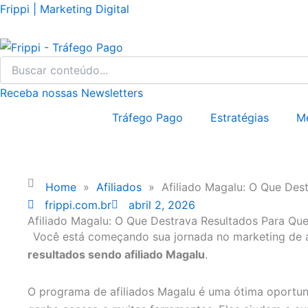
Ir
Frippi | Marketing Digital
para
o
conteúdo
Receba nossas Newsletters
Tráfego Pago
Estratégias
M
Home
»
Afiliados
»
Afiliado Magalu: O Que De
frippi.com.br
abril 2, 2026
Afiliado Magalu: O Que Destrava Resultados Para 
Você está começando sua jornada no marketing de a
resultados sendo afiliado Magalu
.
O programa de afiliados Magalu é uma ótima oportun