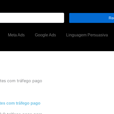
Re
Meta Ads
Google Ads
Linguagem Persuasiva
ntes com tráfego pago
ntes com tráfego pago