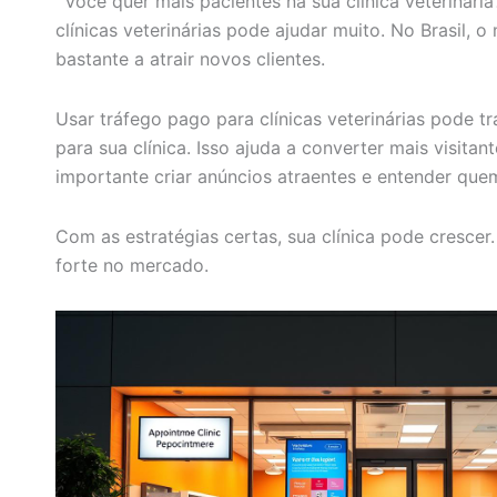
Você quer mais pacientes na sua clínica veterinári
clínicas veterinárias pode ajudar muito. No Brasil, o
bastante a atrair novos clientes.
Usar tráfego pago para clínicas veterinárias pode tr
para sua clínica. Isso ajuda a converter mais visitan
importante criar anúncios atraentes e entender quem
Com as estratégias certas, sua clínica pode crescer.
forte no mercado.