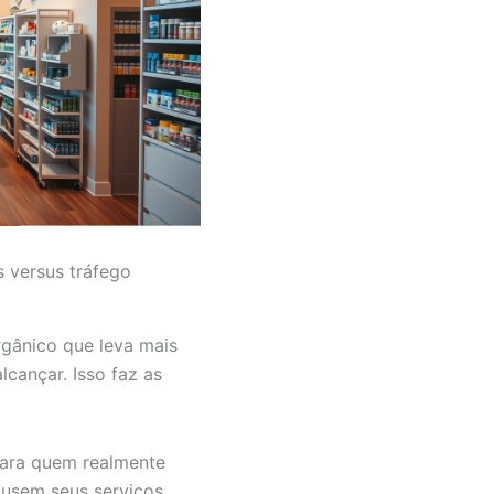
s versus tráfego
rgânico que leva mais
cançar. Isso faz as
para quem realmente
 usem seus serviços.