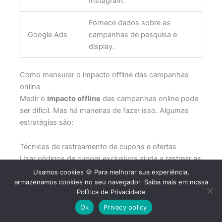
Instagram.
Fornece dados sobre as
Google Ads
campanhas de pesquisa e
display.
Como mensurar o impacto offline das campanhas
online
Medir o
impacto offline
das campanhas online pode
ser difícil. Mas há maneiras de fazer isso. Algumas
estratégias são:
Técnicas de rastreamento de cupons e ofertas
Usar códigos de cupom exclusivos ajuda a rastrear as
vendas offline.
Usamos cookies 🍪 Para melhorar sua experiência,
armazenamos cookies no seu navegador. Saiba mais em nossa
Política de Privacidade
Pesquisas com clientes na loja
Fazer pesquisas com clientes na loja pode mostrar
Ok
Privacy policy
como as campanhas online afetam as vendas offline.