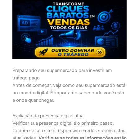
Preparando seu supermercado para investir em
tráfego pago
Antes de começar, veja como seu supermercado está
no mundo digital. É importante saber onde você está
e onde quer chegar.
Avaliação da presença digital atual
Verificar sua presença digital é o primeiro passo.
Confira se seu site é responsivo e redes sociais estão
atualizadas.
Verifique se todas as informações estão