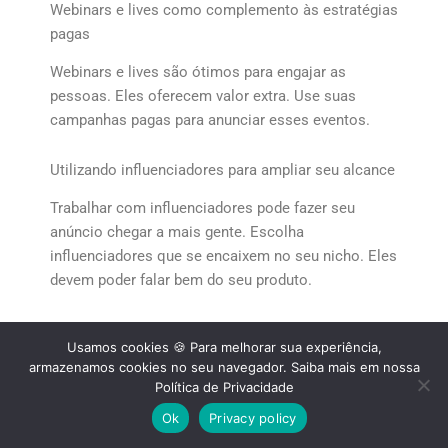
Webinars e lives como complemento às estratégias
pagas
Webinars e lives são ótimos para engajar as
pessoas. Eles oferecem valor extra. Use suas
campanhas pagas para anunciar esses eventos.
Utilizando influenciadores para ampliar seu alcance
Trabalhar com influenciadores pode fazer seu
anúncio chegar a mais gente. Escolha
influenciadores que se encaixem no seu nicho. Eles
devem poder falar bem do seu produto.
Usar tráfego pago com outras estratégias pode
Usamos cookies 🍪 Para melhorar sua experiência,
fazer seu lançamento ser muito bem-sucedido. Isso
armazenamos cookies no seu navegador. Saiba mais em nossa
vai ajudar a aumentar suas vendas.
Política de Privacidade
Ok
Privacy policy
Casos de sucesso: tráfego pago para lançar