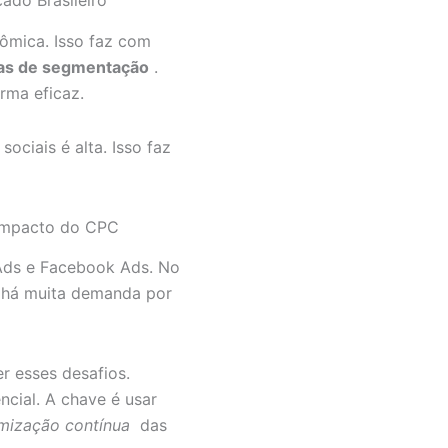
nômica. Isso faz com
das de segmentação
.
rma eficaz.
ociais é alta. Isso faz
Impacto do CPC
Ads e Facebook Ads. No
ue há muita demanda por
r esses desafios.
encial. A chave é usar
imização contínua
das