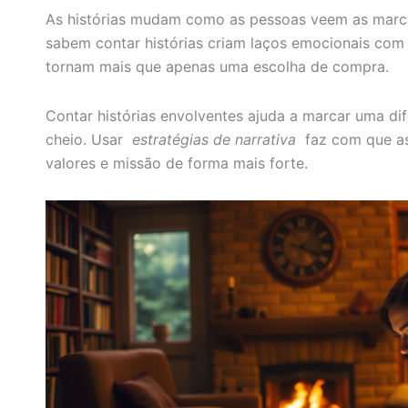
As histórias mudam como as pessoas veem as marc
sabem contar histórias criam laços emocionais com o
tornam mais que apenas uma escolha de compra.
Contar histórias envolventes ajuda a marcar uma d
cheio. Usar
estratégias de narrativa
faz com que as
valores e missão de forma mais forte.