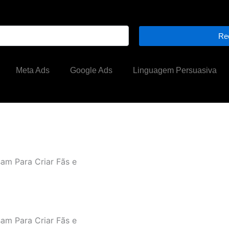
Re
Meta Ads
Google Ads
Linguagem Persuasiva
am Para Criar Fãs e
am Para Criar Fãs e