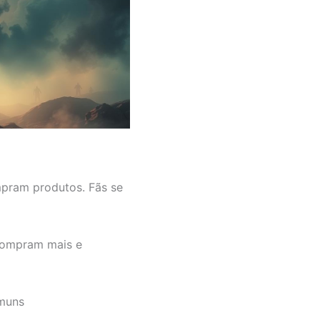
ompram produtos. Fãs se
 compram mais e
omuns