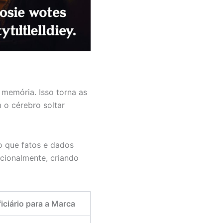
memória. Isso torna as
 o cérebro soltar
o que fatos e dados
cionalmente, criando
iciário para a Marca