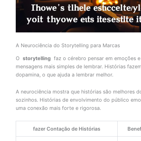
A Neurociência do Storytelling para Marcas
O
storytelling
faz o cérebro pensar em emoções e 
mensagens mais simples de lembrar. Histórias fazem
dopamina, o que ajuda a lembrar melhor.
A neurociência mostra que histórias são melhores d
sozinhos. Histórias de envolvimento do público emo
uma conexão mais forte e rigorosa.
fazer Contação de Histórias
Benef