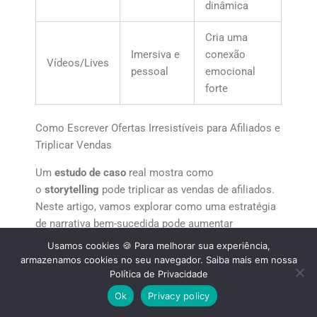
dinâmica
Cria uma
Imersiva e
conexão
Vídeos/Lives
pessoal
emocional
forte
Como Escrever Ofertas Irresistíveis para Afiliados e
Triplicar Vendas
Um
estudo de caso
real mostra como
o
storytelling
pode triplicar as vendas de afiliados.
Neste artigo, vamos explorar como uma estratégia
de narrativa bem-sucedida pode aumentar
significativamente suas vendas.
Usamos cookies 🍪 Para melhorar sua experiência,
armazenamos cookies no seu navegador. Saiba mais em nossa
Política de Privacidade
A Estratégia que Transformou Meus Resultados
Ok
Privacy policy
A chave para o sucesso foi criar uma história que