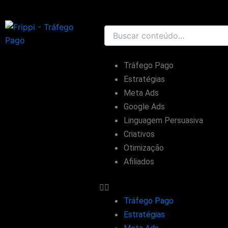
Ir
para
o
conteúdo
Tráfego Pago
Estratégias
Meta Ads
Google Ads
Linguagem Persuasiva
Criativos
Otimização
Afiliados
Tráfego Pago
Estratégias