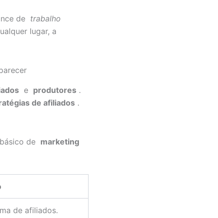
hance de
trabalho
ualquer lugar, a
parecer
liados
e
produtores
.
ratégias de afiliados
.
o básico de
marketing
o
ma de afiliados.