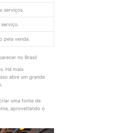
u serviços.
 serviço.
o pela venda.
arecer no Brasil
os. Há mais
Isso abre um grande
m.
criar uma fonte de
noma, aproveitando o