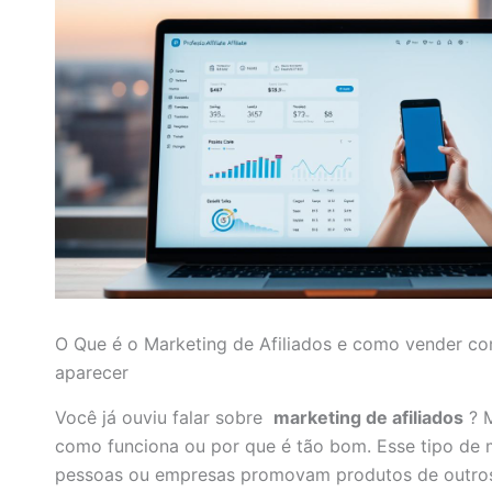
O Que é o Marketing de Afiliados e como vender co
aparecer
Você já ouviu falar sobre
marketing de afiliados
? M
como funciona ou por que é tão bom. Esse tipo de 
pessoas ou empresas promovam produtos de outro