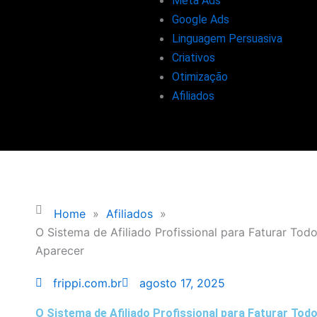
Meta Ads
Google Ads
Linguagem Persuasiva
Criativos
Otimização
Afiliados
Home
»
Afiliados
»
O Sistema de Afiliado Profissional para Faturar Tod
Aparecer
frippi.com.br
agosto 17, 2025
O Sistema de Afiliado Profissional para Faturar Tod