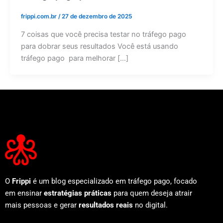
frippi.com.br
/
27 de dezembro de 2025
7 coisas que você precisa testar no tráfego pago
para dobrar seus resultados Você está usando
tráfego pago para melhorar […]
O
Frippi
é um blog especializado em tráfego pago, focado
em ensinar
estratégias práticas
para quem deseja atrair
mais pessoas e gerar
resultados reais
no digital.