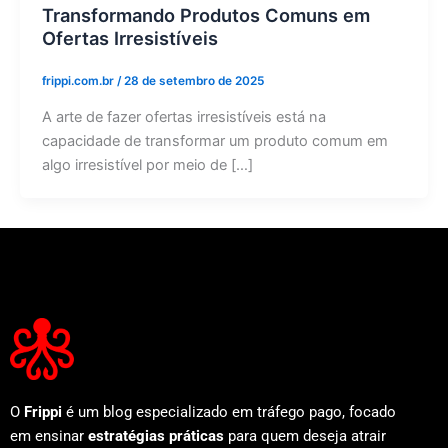
Transformando Produtos Comuns em
Ofertas Irresistíveis
frippi.com.br
/
28 de setembro de 2025
A arte de fazer ofertas irresistíveis está na
capacidade de transformar um produto comum em
algo irresistível por meio de […]
O
Frippi
é um blog especializado em tráfego pago, focado
em ensinar
estratégias práticas
para quem deseja atrair