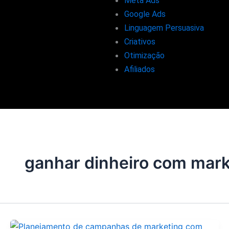
Meta Ads
Google Ads
Linguagem Persuasiva
Criativos
Otimização
Afiliados
ganhar dinheiro com marke