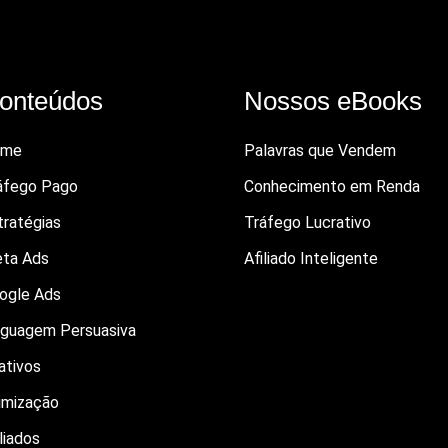
onteúdos
Nossos eBooks
ome
Palavras que Vendem
áfego Pago
Conhecimento em Renda
tratégias
Tráfego Lucrativo
ta Ads
Afiliado Inteligente
ogle Ads
nguagem Persuasiva
iativos
imização
liados