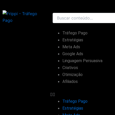
Ir
para
o
conteúdo
Tráfego Pago
Estratégias
Meta Ads
Google Ads
Linguagem Persuasiva
Criativos
Otimização
Afiliados
Tráfego Pago
Estratégias