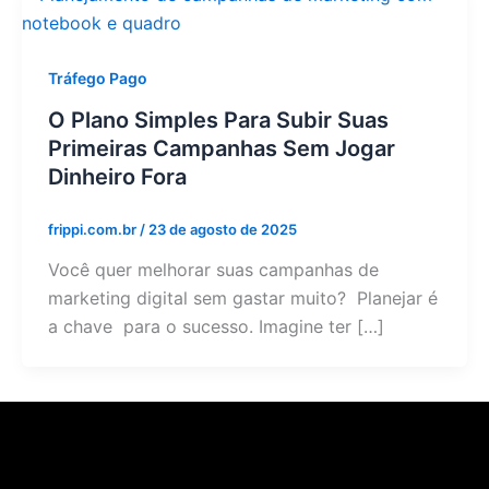
Tráfego Pago
O Plano Simples Para Subir Suas
Primeiras Campanhas Sem Jogar
Dinheiro Fora
frippi.com.br
/
23 de agosto de 2025
Você quer melhorar suas campanhas de
marketing digital sem gastar muito? Planejar é
a chave para o sucesso. Imagine ter […]