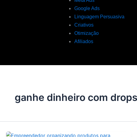
Meta Ads
Google Ads
Linguagem Persuasiva
Criativos
Otimização
Afiliados
ganhe dinheiro com drop