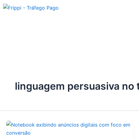
Ir
para
o
conteúdo
linguagem persuasiva no 