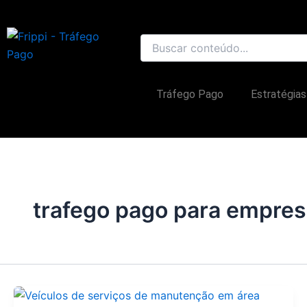
Ir
para
o
conteúdo
Tráfego Pago
Estratégias
trafego pago para empre