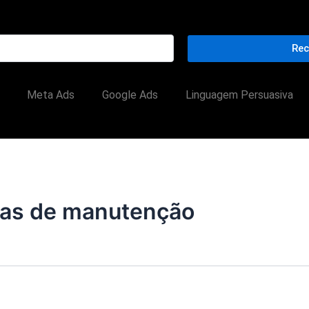
Rec
Meta Ads
Google Ads
Linguagem Persuasiva
sas de manutenção