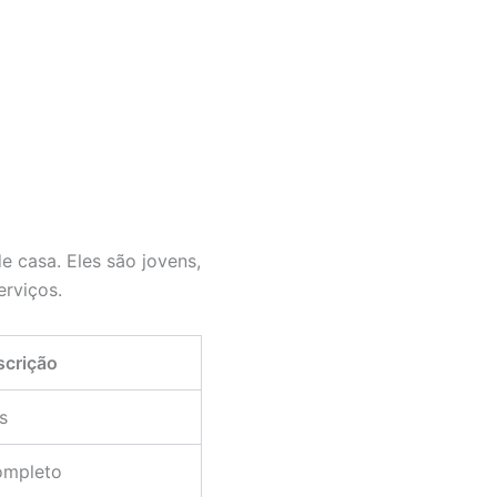
e casa. Eles são jovens,
erviços.
scrição
s
ompleto