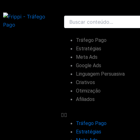
Ir
para
o
conteúdo
Tráfego Pago
Estratégias
Meta Ads
Google Ads
Linguagem Persuasiva
Criativos
Otimização
Afiliados
Tráfego Pago
Estratégias