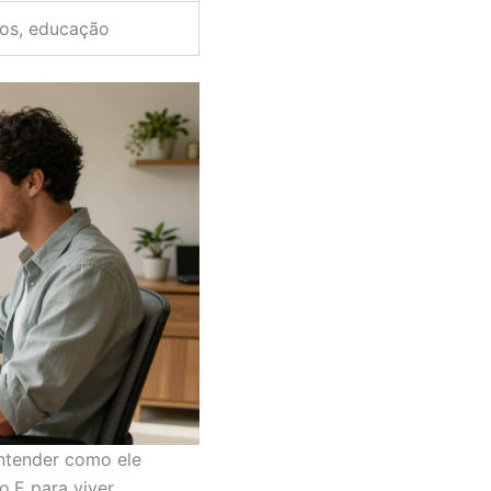
ços, educação
entender como ele
o.E para viver