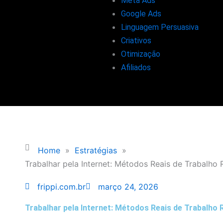
Meta Ads
Google Ads
Linguagem Persuasiva
Criativos
Otimização
Afiliados
Home
»
Estratégias
»
Trabalhar pela Internet: Métodos Reais de Trabalho 
frippi.com.br
março 24, 2026
Trabalhar pela Internet: Métodos Reais de Trabalho 