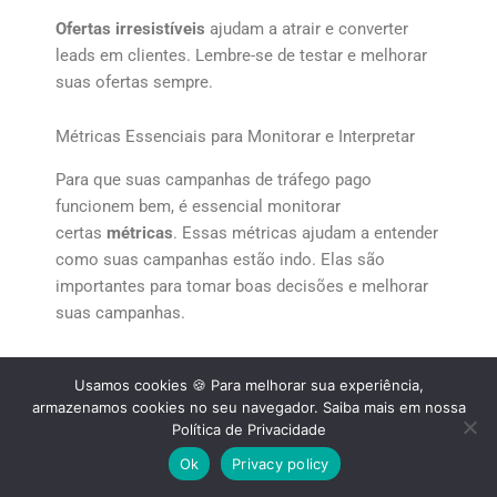
Ofertas irresistíveis
ajudam a atrair e converter
leads em clientes. Lembre-se de testar e melhorar
suas ofertas sempre.
Métricas Essenciais para Monitorar e Interpretar
Para que suas campanhas de tráfego pago
funcionem bem, é essencial monitorar
certas
métricas
. Essas métricas ajudam a entender
como suas campanhas estão indo. Elas são
importantes para tomar boas decisões e melhorar
suas campanhas.
KPIs Fundamentais para Iniciantes
Usamos cookies 🍪 Para melhorar sua experiência,
armazenamos cookies no seu navegador. Saiba mais em nossa
Se você está começando com tráfego pago, focar
Política de Privacidade
em alguns
KPIs
é crucial. Além do
CPC
, há outras
métricas importantes que você deve seguir.
Ok
Privacy policy