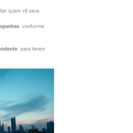
lher quem vê seus
mpanhas
conforme
pendente
para terem