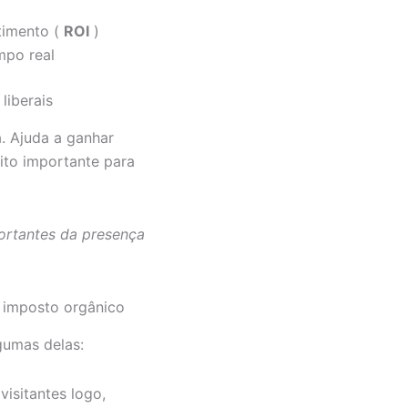
timento (
ROI
)
po real
liberais
a. Ajuda a ganhar
uito importante para
portantes da presença
imposto orgânico
gumas delas:
visitantes logo,