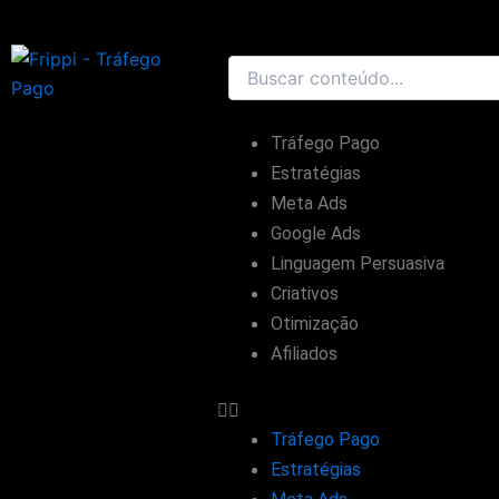
Ir
para
o
conteúdo
Tráfego Pago
Estratégias
Meta Ads
Google Ads
Linguagem Persuasiva
Criativos
Otimização
Afiliados
Tráfego Pago
Estratégias