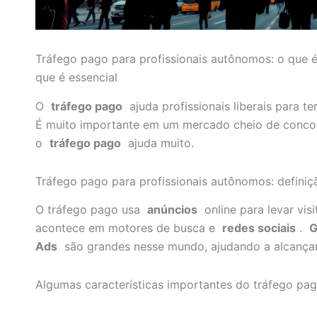
Tráfego pago para profissionais autônomos: o que é
que é essencial
O
tráfego pago
ajuda profissionais liberais para te
É muito importante em um mercado cheio de concor
o
tráfego pago
ajuda muito.
Tráfego pago para profissionais autônomos: definiç
O tráfego pago usa
anúncios
online para levar visi
acontece em motores de busca e
redes sociais
.
G
Ads
são grandes nesse mundo, ajudando a alcança
Algumas características importantes do tráfego pag