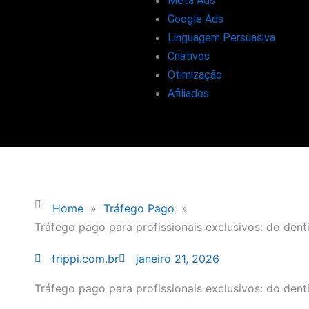
Meta Ads
Google Ads
Linguagem Persuasiva
Criativos
Otimização
Afiliados
Home
»
Tráfego Pago
»
Tráfego pago para profissionais exclusivos: do denti
frippi.com.br
janeiro 21, 2026
Tráfego pago para profissionais exclusivos: do denti