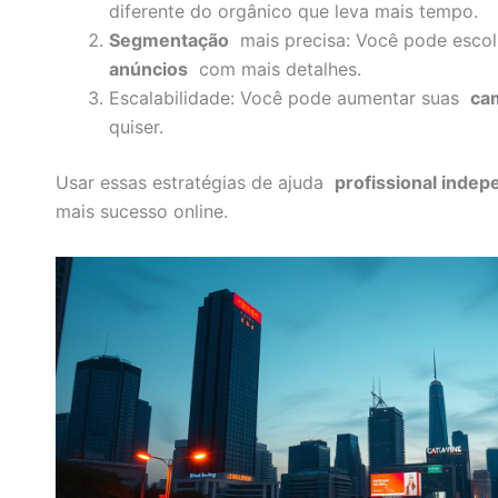
diferente do orgânico que leva mais tempo.
Segmentação
mais precisa: Você pode esco
anúncios
com mais detalhes.
Escalabilidade: Você pode aumentar suas
ca
quiser.
Usar essas estratégias de ajuda
profissional inde
mais sucesso online.